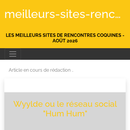
meilleurs-sites-rencontre.fr
LES MEILLEURS SITES DE RENCONTRES COQUINES -
AOÛT 2026
Article en cours de rédaction ..
Wyylde ou le réseau social
"Hum Hum"