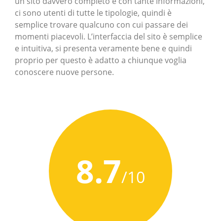
un sito davvero completo e con tante informazioni,
ci sono utenti di tutte le tipologie, quindi è
semplice trovare qualcuno con cui passare dei
momenti piacevoli. L’interfaccia del sito è semplice
e intuitiva, si presenta veramente bene e quindi
proprio per questo è adatto a chiunque voglia
conoscere nuove persone.
8.7
/10