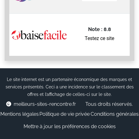
Note : 8.8
Testez ce site
Le site internet est un partenaire économique des marques et
services présentés. Ceci a une incidence sur le classement des
offres et l’affichage de celles-ci sur le site.
meilleurs-sites-rencontre.fr
Tous droits réservés.
Mentions légales
Politique de vie privée
Conditions générales
Mettre à jour les préférences de cookies