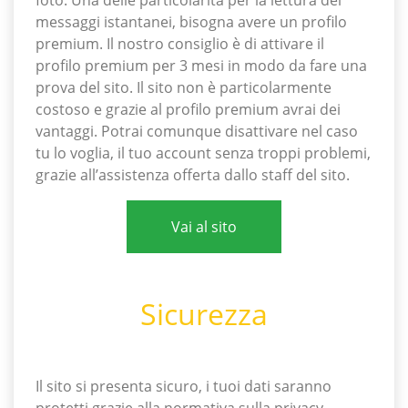
messaggi istantanei, bisogna avere un profilo
premium. Il nostro consiglio è di attivare il
profilo premium per 3 mesi in modo da fare una
prova del sito. Il sito non è particolarmente
costoso e grazie al profilo premium avrai dei
vantaggi. Potrai comunque disattivare nel caso
tu lo voglia, il tuo account senza troppi problemi,
grazie all’assistenza offerta dallo staff del sito.
Vai al sito
Sicurezza
Il sito si presenta sicuro, i tuoi dati saranno
protetti grazie alla normativa sulla privacy.