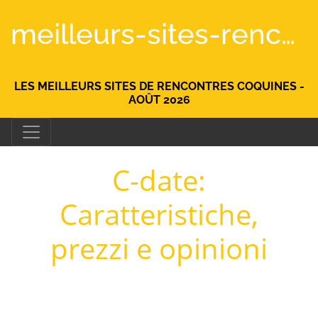
meilleurs-sites-rencontre.fr
LES MEILLEURS SITES DE RENCONTRES COQUINES -
AOÛT 2026
C-date:
Caratteristiche,
prezzi e opinioni