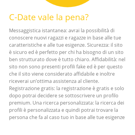
C-Date vale la pena?
Messaggistica istantanea: avrai la possibilità di
conoscere nuovi ragazzi e ragazze in base alle tue
caratteristiche e alle tue esigenze. Sicurezza: il sito
è sicuro ed è perfetto per chi ha bisogno di un sito
ben strutturato dove è tutto chiaro. Affidabilità: nel
sito non sono presenti profili fake ed è per questo
che il sito viene considerato affidabile e inoltre
riceverai un’ottima assistenza al cliente.
Registrazione gratis: la registrazione è gratis e solo
dopo potrai decidere se sottoscrivere un profilo
premium. Una ricerca personalizzata: la ricerca dei
profili è personalizzata e quindi potrai trovare la
persona che fa al caso tuo in base alle tue esigenze