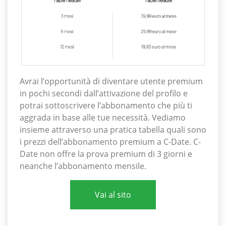
Avrai l’opportunità di diventare utente premium
in pochi secondi dall’attivazione del profilo e
potrai sottoscrivere l’abbonamento che più ti
aggrada in base alle tue necessità. Vediamo
insieme attraverso una pratica tabella quali sono
i prezzi dell’abbonamento premium a C-Date. C-
Date non offre la prova premium di 3 giorni e
neanche l’abbonamento mensile.
Vai al sito