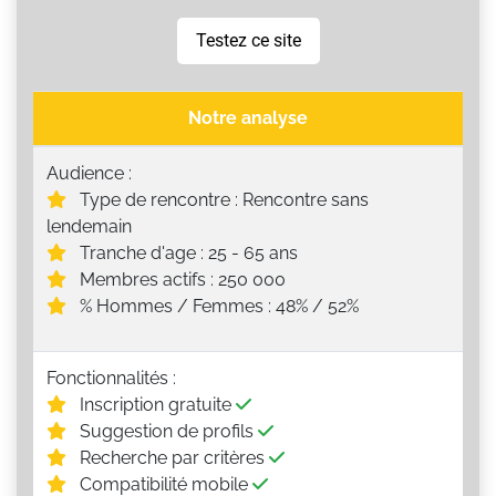
Testez ce site
Notre analyse
Audience :
Type de rencontre : Rencontre sans
lendemain
Tranche d'age : 25 - 65 ans
Membres actifs : 250 000
% Hommes / Femmes : 48% / 52%
Fonctionnalités :
Inscription gratuite
Suggestion de profils
Recherche par critères
Compatibilité mobile